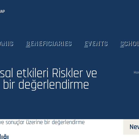
MAP
ANIS
B
ENEFICIARIES
E
VENTS
S
CHO
l etkileri Riskler ve
Ho
 bir değerlendirme
 ve sonuçlar üzerine bir değerlendirme
Ne
ığı