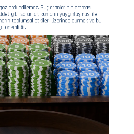
öz ardı edilemez. Suç oranlarının artması,
iddet gibi sorunlar, kumarın yaygınlaşması ile
umarın toplumsal etkileri üzerinde durmak ve bu
a önemlidir.