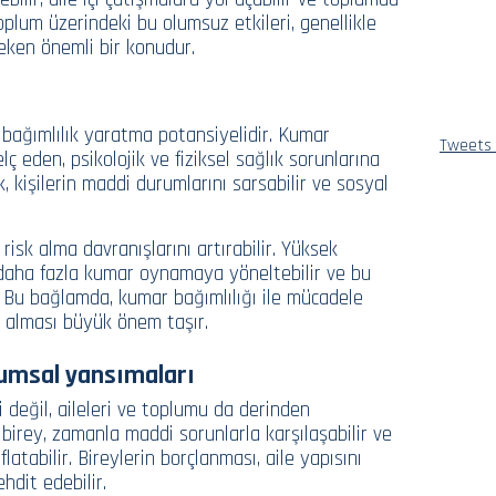
toplum üzerindeki bu olumsuz etkileri, genellikle
reken önemli bir konudur.
 bağımlılık yaratma potansiyelidir. Kumar
Tweets
elç eden, psikolojik ve fiziksel sağlık sorunlarına
, kişilerin maddi durumlarını sarsabilir ve sosyal
 risk alma davranışlarını artırabilir. Yüksek
daha fazla kumar oynamaya yöneltebilir ve bu
r. Bu bağlamda, kumar bağımlılığı ile mücadele
 alması büyük önem taşır.
lumsal yansımaları
i değil, aileleri ve toplumu da derinden
birey, zamanla maddi sorunlarla karşılaşabilir ve
ıflatabilir. Bireylerin borçlanması, aile yapısını
hdit edebilir.