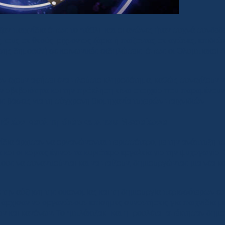
ζαν παιχνίδια όπως το “τάβλι” και οι αγώνες ήταν συχνά συνδεδε
τους σε θεούς, ρίχνοντας ζάρια ή παίζοντας σε αγώνες, επιδι
πίσης δημοφιλή σε κοινωνικές εκδηλώσεις, όπως οι Ολυμπιακοί 
ών έχουν αφήσει ένα πλούσιο κληροδότημα, καθώς συνεχίζουν 
ν αβεβαιότητα και την πρόκληση είναι στοιχεία που παραμένουν
ς βάσεις για τη σύγχρονη βιομηχανία τυχερών παιχνιδιών.
νιδιών κατά τη διάρκεια του Μεσαίωνα
νίδια άρχισαν να οργανώνονται περισσότερο, με την ανάπτυξη τ
και οι κάρτες έγιναν τα κυριότερα εργαλεία για την ψυχαγωγία. Ο
ς να συναντιούνται και να παίζουν, δημιουργώντας μια νέα κ
την αύξηση της οικονομίας και τη δημιουργία περισσότερων ευκ
ίς άρχισαν να οργανώνουν επίσημες συναντήσεις για παιχνίδια μ
 και κανόνων. Το “μπλάκτζακ” και η “ρουλέτα” απέκτησαν δημοτ