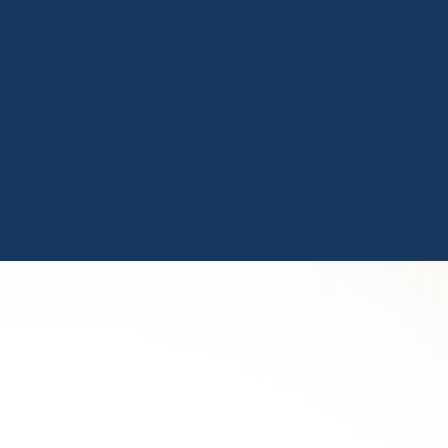
αικτών στα διαδικτυακά καζίνο. Τα
 κίνδυνο να χάσουν τα χρήματά
σφορές.
, προσελκύοντας έναν μεγαλύτερο
οντας μοναδικά και ελκυστικά
ωση των παικτών και την αύξηση της
ις προτιμήσεις των χρηστών και να
όρμες αναγκάζονται να καινοτομούν