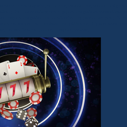
ξεκινά από την αρχαιότητα, με τους ανθρώπους να συμμετέχουν
κέδαση. Τα πρώτα ενδείγματα τυχερών παιχνιδιών ανακαλύφθηκα
να παίξουν παιχνίδια που συνδύαζαν τύχη και στρατηγική. Αυτά
ούνταν και για την πρόβλεψη του μέλλοντος. Σήμερα, είναι η κ
ις μια νέα διάσταση στους τυχερούς αγώνες.