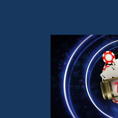
Η ιστορία των τυχερών παιχνιδιών 
παιχνιδιών για ψυχαγωγία και διασ
παίκτες χρησιμοποιούσαν ζάρια για 
διασκέδαση, αλλά επίσης χρησιμοποι
δοκίμασε το Winbet
και να ανακαλύψε