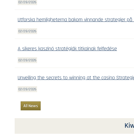
02/28/2026
Utforska hemligheterna bakom vinnande strategier på 
02/28/2026
A sikeres kaszinó stratégiák titkainak felfedése
02/28/2026
Unveiling the secrets to winning at the casino Strategi
02/28/2026
All News
Kiw