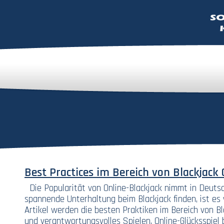
Best Practices im Bereich von Blackjack 
Die Popularität von Online-Blackjack nimmt in Deuts
spannende Unterhaltung beim Blackjack finden, ist es 
Artikel werden die besten Praktiken im Bereich von Bla
und verantwortungsvolles Spielen. Online-Glücksspiel b