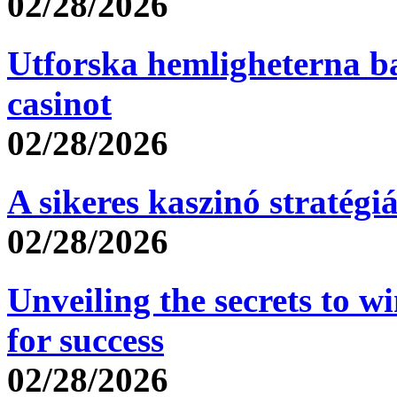
02/28/2026
Utforska hemligheterna b
casinot
02/28/2026
A sikeres kaszinó stratégiá
02/28/2026
Unveiling the secrets to wi
for success
02/28/2026