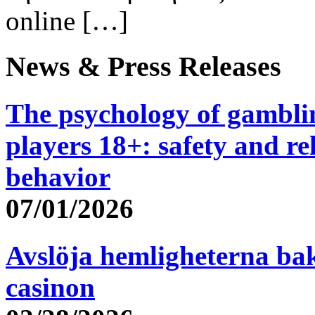
online […]
News & Press Releases
The psychology of gamblin
players 18+: safety and re
behavior
07/01/2026
Avslöja hemligheterna bak
casinon