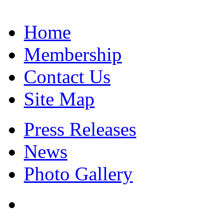
Home
Membership
Contact Us
Site Map
Press Releases
News
Photo Gallery