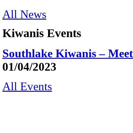
All News
Kiwanis Events
Southlake Kiwanis – Meet
01/04/2023
All Events