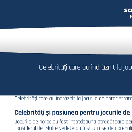
Celebrități care au îndrăznit la jo
Celebrități care au îndrăznit la jocurile de noroc strat
Celebrități și pasiunea pentru jocurile de
Jocurile de noroc au fost întotdeauna atrăgătoare pent
considerabile. Multe vedete au fost atrase de adrenali