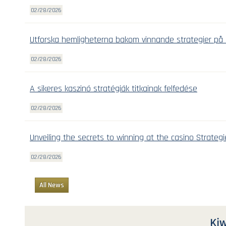
02/28/2026
Utforska hemligheterna bakom vinnande strategier på 
02/28/2026
A sikeres kaszinó stratégiák titkainak felfedése
02/28/2026
Unveiling the secrets to winning at the casino Strategi
02/28/2026
All News
Kiw