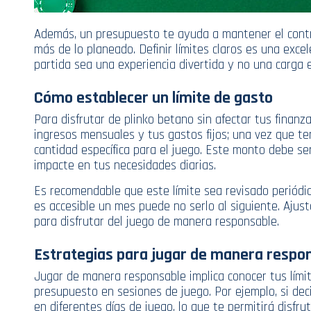
Además, un presupuesto te ayuda a mantener el contro
más de lo planeado. Definir límites claros es una exc
partida sea una experiencia divertida y no una carga 
Cómo establecer un límite de gasto
Para disfrutar de plinko betano sin afectar tus finanz
ingresos mensuales y tus gastos fijos; una vez que ten
cantidad específica para el juego. Este monto debe se
impacte en tus necesidades diarias.
Es recomendable que este límite sea revisado periódi
es accesible un mes puede no serlo al siguiente. Ajus
para disfrutar del juego de manera responsable.
Estrategias para jugar de manera respo
Jugar de manera responsable implica conocer tus límite
presupuesto en sesiones de juego. Por ejemplo, si dec
en diferentes días de juego, lo que te permitirá disfr