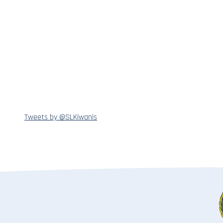
Tweets by @SLKiwanis