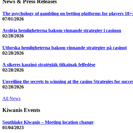
News & Press Releases
The psychology of gambling on betting platforms for players 18+:
07/01/2026
Avslöja hemligheterna bakom vinnande strategier i casinon
02/28/2026
Utforska hemligheterna bakom vinnande strategier på casinot
02/28/2026
A sikeres kaszinó stratégiák titkainak felfedése
02/28/2026
Unveiling the secrets to winning at the casino Strategies for succe
02/28/2026
All News
Kiwanis Events
Southlake Kiwanis – Meeting location change
01/04/2023