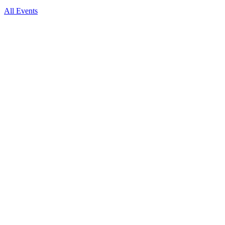
All Events