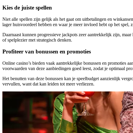
Kies de juiste spellen
Niet alle spellen zijn gelijk als het gaat om uitbetalingen en winkans
lager huisvoordeel hebben en waar je meer invloed hebt op het spel, zo
Daarnaast kunnen progressieve jackpots zeer aantrekkelijk zijn, maar h
of spelplezier met strategisch denken.
Profiteer van bonussen en promoties
Online casino’s bieden vaak aantrekkelijke bonussen en promoties aan 
voorwaarden van deze aanbiedingen goed leest, zodat je optimaal prof
Het benutten van deze bonussen kan je speelbudget aanzienlijk vergr
vervullen, want dat kan leiden tot meer verliezen.