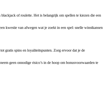
blackjack of roulette. Het is belangrijk om spellen te kiezen die een
s een kwestie van afwegen wat je zoekt in een spel: snelle winstkansen
 gratis spins en loyaliteitspunten. Zorg ervoor dat je de
en neem geen onnodige risico’s in de hoop om bonusvoorwaarden te