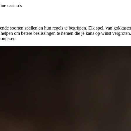
ine casino’s
nde soorten spellen en hun regels te begrijpen. Elk spel, van gokkasten 
 helpen om betere beslissingen te nemen die je kans op winst vergroten.
bonussen.