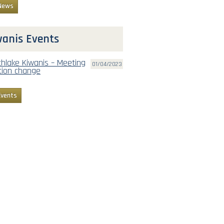
 News
wanis Events
hlake Kiwanis – Meeting
01/04/2023
tion change
 Events