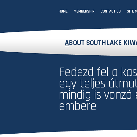
HOME
MEMBERSHIP
CONTACT US
SITE 
A
BOUT SOUTHLAKE KIW
Fedezd fel a kasz
egy teljes útmut
mindig is vonzó 
embere