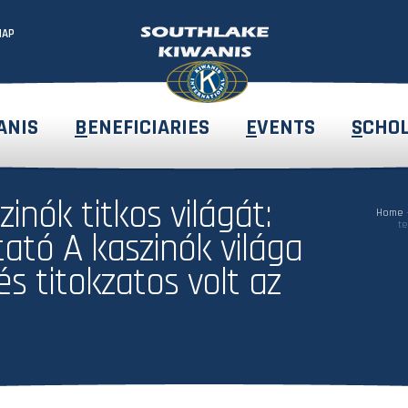
MAP
ANIS
B
ENEFICIARIES
E
VENTS
S
CHO
inók titkos világát:
Home
te
ató A kaszinók világa
és titokzatos volt az