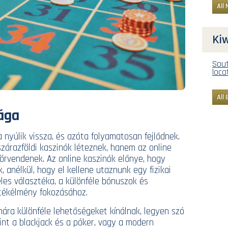
All
Ki
Sout
loca
All
lága
nyúlik vissza, és azóta folyamatosan fejlődnek.
razföldi kaszinók léteznek, hanem az online
 örvendenek. Az online kaszinók előnye, hogy
 anélkül, hogy el kellene utaznunk egy fizikai
éles választéka, a különféle bónuszok és
átékélmény fokozásához.
ára különféle lehetőségeket kínálnak, legyen szó
int a blackjack és a póker, vagy a modern