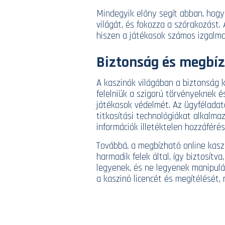
Mindegyik előny segít abban, hogy
világát, és fokozza a szórakozást.
hiszen a játékosok számos izgalma
Biztonság és megbí
A kaszinók világában a biztonság k
felelniük a szigorú törvényeknek 
játékosok védelmét. Az ügyfélada
titkosítási technológiákat alkalm
információk illetéktelen hozzáférés
Továbbá, a megbízható online kaszi
harmadik felek által, így biztosít
legyenek, és ne legyenek manipul
a kaszinó licencét és megítélését, 