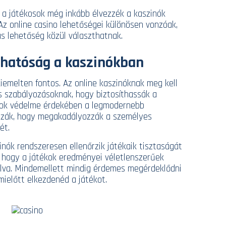
 a játékosok még inkább élvezzék a kaszinók
 Az online casino lehetőségei különösen vonzóak,
s lehetőség közül választhatnak.
zhatóság a kaszinókban
iemelten fontos. Az online kaszinóknak meg kell
és szabályozásoknak, hogy biztosíthassák a
tok védelme érdekében a legmodernebb
azzák, hogy megakadályozzák a személyes
ét.
nók rendszeresen ellenőrzik játékaik tisztaságát
va, hogy a játékok eredményei véletlenszerűek
álva. Mindemellett mindig érdemes megérdeklődni
mielőtt elkezdenéd a játékot.