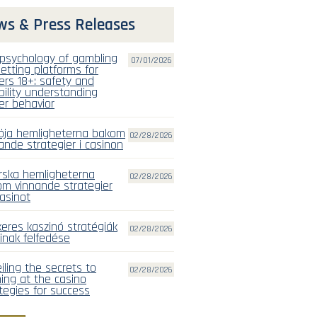
ws & Press Releases
psychology of gambling
07/01/2026
etting platforms for
ers 18+: safety and
ability understanding
er behavior
öja hemligheterna bakom
02/28/2026
ande strategier i casinon
rska hemligheterna
02/28/2026
m vinnande strategier
asinot
keres kaszinó stratégiák
02/28/2026
ainak felfedése
iling the secrets to
02/28/2026
ing at the casino
tegies for success