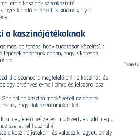
 mellett a kaszinók szórakoztató
 ínycsiklandó ételeket is kínálnak, így a
ény.
i a kaszinójátékoknak
zgalmas, de fontos, hogy tudatosan közelítsük
i lépések segítenek abban, hogy sikeresen
gában:
Tweets
zd ki a számodra megfelelő online kaszinót, és
ez egy érvényes e-mail címre és jelszóra lesz
:
Sok online kaszinó megköveteli az adatok
etek fel, hogy dokumentumokat kell
ki a megfelelő befizetési módszert, és add meg a
hoz szeretnél használni.
z a kaszinó játékain, és válassz ki egyet, amely
.