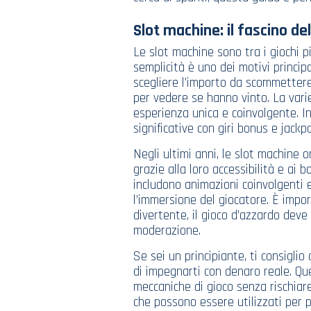
Slot machine: il fascino del
Le slot machine sono tra i giochi pi
semplicità è uno dei motivi principa
scegliere l’importo da scommettere
per vedere se hanno vinto. La varietà
esperienza unica e coinvolgente. Inol
significative con giri bonus e jackp
Negli ultimi anni, le slot machine
grazie alla loro accessibilità e ai b
includono animazioni coinvolgenti
l’immersione del giocatore. È impor
divertente, il gioco d’azzardo deve
moderazione.
Se sei un principiante, ti consiglio
di impegnarti con denaro reale. Que
meccaniche di gioco senza rischiare
che possono essere utilizzati per 