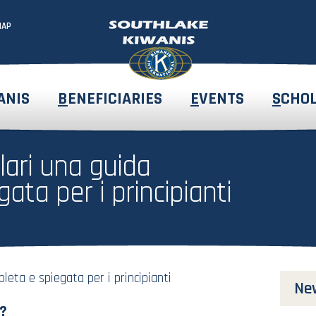
MAP
ANIS
B
ENEFICIARIES
E
VENTS
S
CHO
olari una guida
ata per i principianti
pleta e spiegata per i principianti
Ne
i?