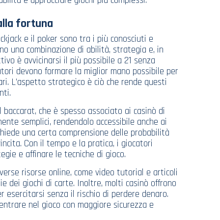
 abilità e approcciare giochi più complessi.
 alla fortuna
ackjack e il poker sono tra i più conosciuti e
ono una combinazione di abilità, strategia e, in
ttivo è avvicinarsi il più possibile a 21 senza
atori devono formare la miglior mano possibile per
ri. L’aspetto strategico è ciò che rende questi
nti.
il baccarat, che è spesso associato ai casinò di
mente semplici, rendendolo accessibile anche ai
richiede una certa comprensione delle probabilità
ncita. Con il tempo e la pratica, i giocatori
gie e affinare le tecniche di gioco.
iverse risorse online, come video tutorial e articoli
e dei giochi di carte. Inoltre, molti casinò offrono
r esercitarsi senza il rischio di perdere denaro.
entrare nel gioco con maggiore sicurezza e