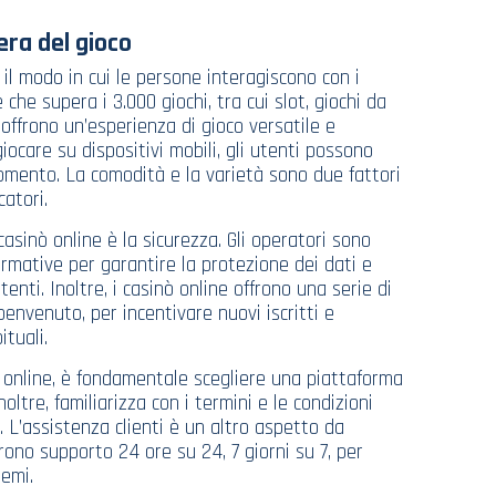
era del gioco
 il modo in cui le persone interagiscono con i
che supera i 3.000 giochi, tra cui slot, giochi da
 offrono un’esperienza di gioco versatile e
giocare su dispositivi mobili, gli utenti possono
momento. La comodità e la varietà sono due fattori
atori.
asinò online è la sicurezza. Gli operatori sono
rmative per garantire la protezione dei dati e
tenti. Inoltre, i casinò online offrono una serie di
benvenuto, per incentivare nuovi iscritti e
ituali.
 online, è fondamentale scegliere una piattaforma
oltre, familiarizza con i termini e le condizioni
. L’assistenza clienti è un altro aspetto da
frono supporto 24 ore su 24, 7 giorni su 7, per
lemi.