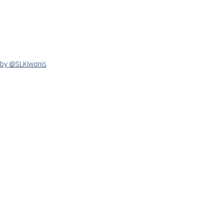
 by @SLKiwanis