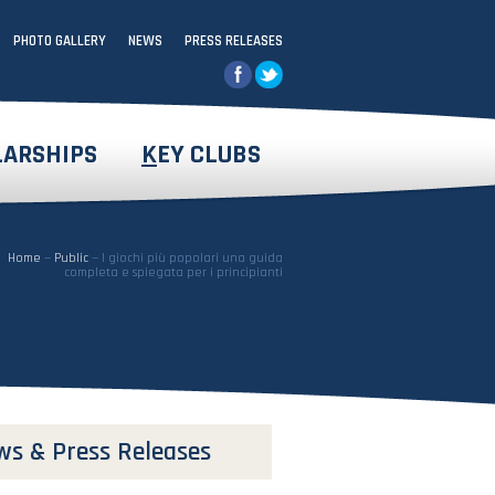
PHOTO GALLERY
NEWS
PRESS RELEASES
LARSHIPS
K
EY CLUBS
Home
—
Public
— I giochi più popolari una guida
completa e spiegata per i principianti
ws & Press Releases