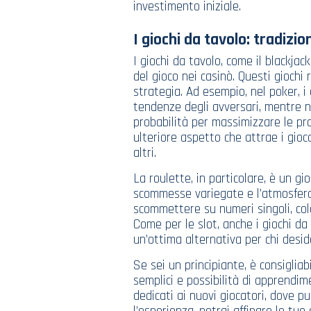
investimento iniziale.
I giochi da tavolo: tradizi
I giochi da tavolo, come il blackjac
del gioco nei casinò. Questi giochi
strategia. Ad esempio, nel poker, i
tendenze degli avversari, mentre 
probabilità per massimizzare le prop
ulteriore aspetto che attrae i gio
altri.
La roulette, in particolare, è un gi
scommesse variegate e l’atmosfera
scommettere su numeri singoli, col
Come per le slot, anche i giochi da
un’ottima alternativa per chi des
Se sei un principiante, è consigliab
semplici e possibilità di apprendim
dedicati ai nuovi giocatori, dove p