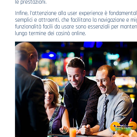
le prestazioni.
Infine, l’attenzione alla user experience è fondamenta
semplici e attraenti, che facilitano la navigazione e m
funzionalità facili da usare sono essenziali per manten
lungo termine dei casinò online.