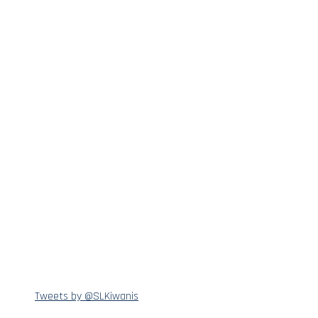
Tweets by @SLKiwanis