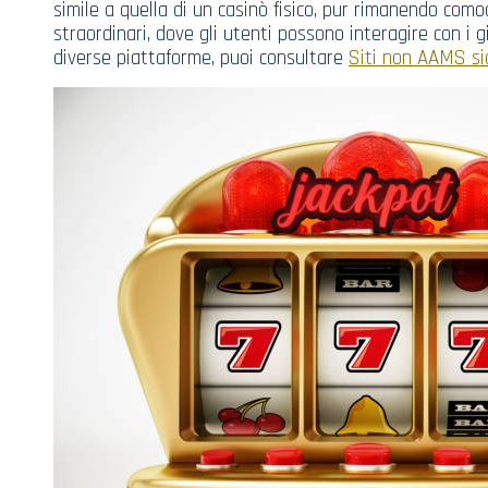
simile a quella di un casinò fisico, pur rimanendo co
straordinari, dove gli utenti possono interagire con i g
diverse piattaforme, puoi consultare
Siti non AAMS si