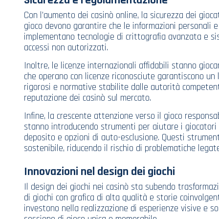
Sicurezza e regolamentazione
Con l’aumento dei casinò online, la sicurezza dei gioc
gioco devono garantire che le informazioni personali e f
implementano tecnologie di crittografia avanzata e sis
accessi non autorizzati.
Inoltre, le licenze internazionali affidabili stanno gio
che operano con licenze riconosciute garantiscono un l
rigorosi e normative stabilite dalle autorità competen
reputazione dei casinò sul mercato.
Infine, la crescente attenzione verso il gioco respons
stanno introducendo strumenti per aiutare i giocatori 
deposito e opzioni di auto-esclusione. Questi strumen
sostenibile, riducendo il rischio di problematiche legat
Innovazioni nel design dei giochi
Il design dei giochi nei casinò sta subendo trasformazi
di giochi con grafica di alta qualità e storie coinvolgen
investono nella realizzazione di esperienze visive e s