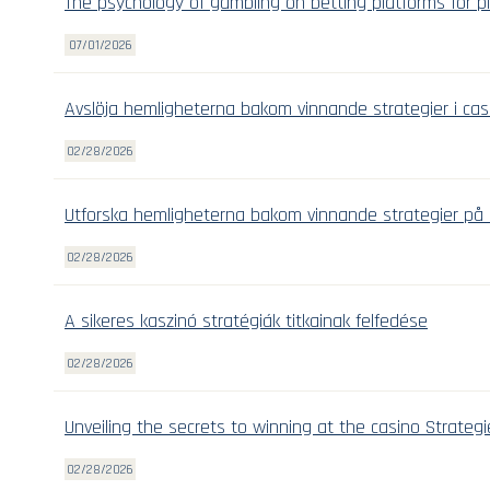
The psychology of gambling on betting platforms for pl
07/01/2026
Avslöja hemligheterna bakom vinnande strategier i cas
02/28/2026
Utforska hemligheterna bakom vinnande strategier på 
02/28/2026
A sikeres kaszinó stratégiák titkainak felfedése
02/28/2026
Unveiling the secrets to winning at the casino Strategi
02/28/2026