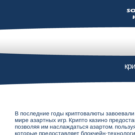
кр
В последние годы криптовалюты завоевали 
мире азартных игр. Крипто казино предост
позволяя им наслаждаться азартом, польз
которые предоставляет блокчейн-технологи