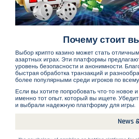
Почему стоит в
Выбор крипто казино может стать отличным
азартных играх. Эти платформы предлагают
уровень безопасности и анонимности. Благ
быстрая обработка транзакций и разнообраз
более популярными среди игроков по всему
Если вы хотите попробовать что-то новое 
именно тот опыт, который вы ищете. Убеди
и выбрали надежную платформу для игры.
News &