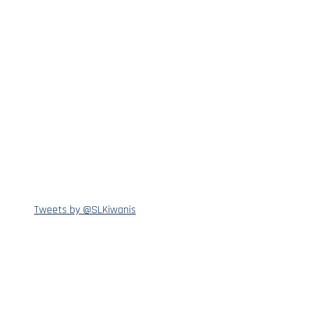
Tweets by @SLKiwanis