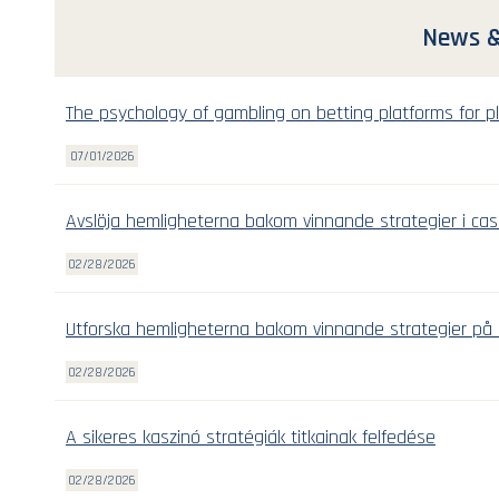
News &
The psychology of gambling on betting platforms for pl
07/01/2026
Avslöja hemligheterna bakom vinnande strategier i cas
02/28/2026
Utforska hemligheterna bakom vinnande strategier på 
02/28/2026
A sikeres kaszinó stratégiák titkainak felfedése
02/28/2026