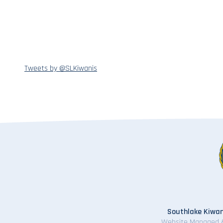
Tweets by @SLKiwanis
Southlake Kiwan
Website Managed 