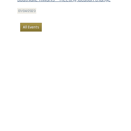
01/04/2023
All Events