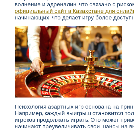
волнение и адреналин, что связано с риск
официальный сайт в Казахстане для онлай
начинающих, что делает игру более доступн
Психология азартных игр основана на прин
Например, каждый выигрыш становится пол
игроков продолжать играть. Это может прив
начинают преувеличивать свои шансы на в