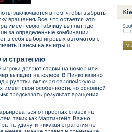
Ki
лоты заключаются в том, чтобы выбрать
ку вращения. Все, что остается, это
гра имеет свою таблицу выплат, где
Sout
loca
ши за определенные комбинации
ет в себя выбор игровых автоматов с
еличить шансы на выигрыш.
All
у и стратегию
ой игроки делают ставки на номер или
омер выпадет на колесе. В Пинко казино
ды рулетки, включая европейскую и
х имеет свои особенности, но основной
ым: предсказать результат вращения
варьироваться от простых ставок на
тем, таких как Мартингейл. Важно
гра на удачу, и никакая стратегия не
не менее, знание правил и понимание