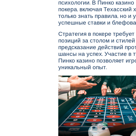
психологии. В Пинко казин
покера, включая Техасский 
только знать правила, но и 
успешные ставки и блефова
Стратегия в покере требует
позиций за столом и стилей
предсказание действий про
шансы на успех. Участие в 
Пинко казино позволяет игр
уникальный опыт.