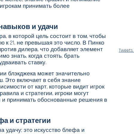
 игрокам принимать более
 навыков и удачи
ра, в которой цель состоит в том, чтобы
ю к 21, не превышая это число. В Пинко
 против дилера, что добавляет элемент
Tweets
мо знать, когда стоять, брать
дваивать ставку.
ии блэкджека может значительно
. Это включает в себя знание
симости от карт, которые видит игрок
равила и стратегии, игроки могут
 и принимать обоснованные решения в
фа и стратегии
на удачу; это искусство блефа и