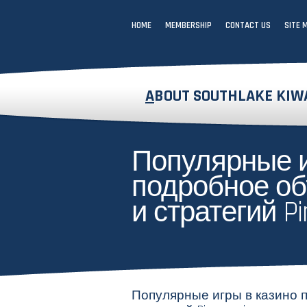
HOME
MEMBERSHIP
CONTACT US
SITE 
A
BOUT SOUTHLAKE KIW
Популярные и
подробное об
и стратегий Pi
Популярные игры в казино 