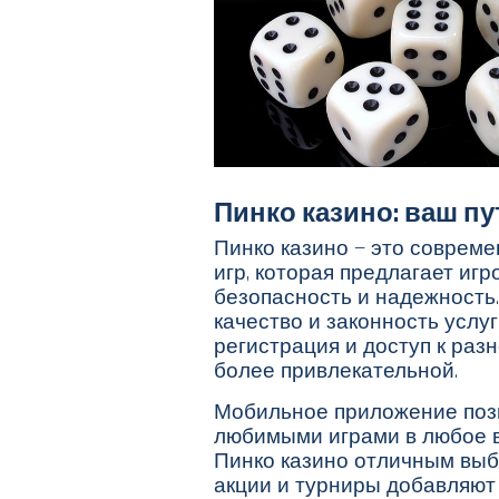
Пинко казино: ваш пу
Пинко казино — это соврем
игр, которая предлагает иг
безопасность и надежность
качество и законность услу
регистрация и доступ к ра
более привлекательной.
Мобильное приложение поз
любимыми играми в любое в
Пинко казино отличным выб
акции и турниры добавляют