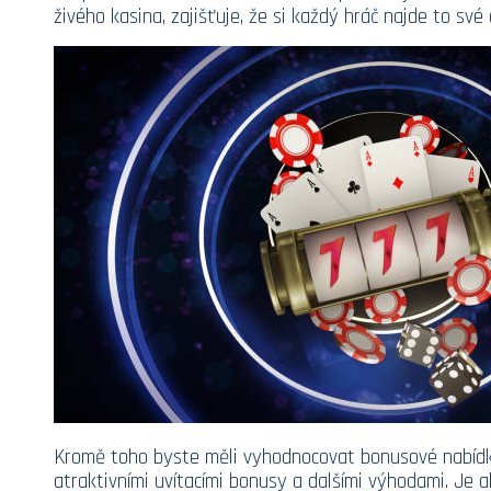
živého kasina, zajišťuje, že si každý hráč najde to své
Kromě toho byste měli vyhodnocovat bonusové nabídky
atraktivními uvítacími bonusy a dalšími výhodami. Je a