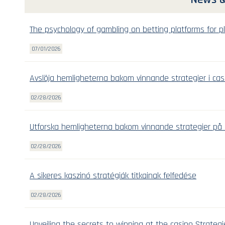
The psychology of gambling on betting platforms for pl
07/01/2026
Avslöja hemligheterna bakom vinnande strategier i cas
02/28/2026
Utforska hemligheterna bakom vinnande strategier på 
02/28/2026
A sikeres kaszinó stratégiák titkainak felfedése
02/28/2026
Unveiling the secrets to winning at the casino Strategi