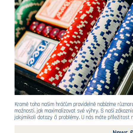
Kromě toho našim hráčům pravidelně nabízíme různoro
možnosti, jak maximalizovat své výhry. S naší zákaz
jakýmikoli dotazy či problémy. U nás máte příležitost 
News &