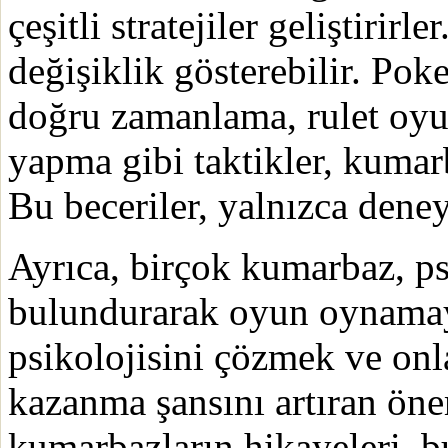
çeşitli stratejiler geliştirirl
değişiklik gösterebilir. Pok
doğru zamanlama, rulet oyu
yapma gibi taktikler, kumarba
Bu beceriler, yalnızca dene
Ayrıca, birçok kumarbaz, ps
bulundurarak oyun oynamayı
psikolojisini çözmek ve on
kazanma şansını artıran öne
kumarbazların hikayeleri, b