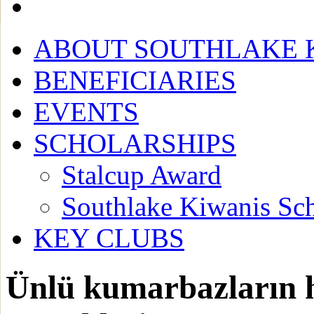
A
BOUT SOUTHLAKE 
B
ENEFICIARIES
E
VENTS
S
CHOLARSHIPS
Stalcup Award
Southlake Kiwanis Sch
K
EY CLUBS
Ünlü kumarbazların h