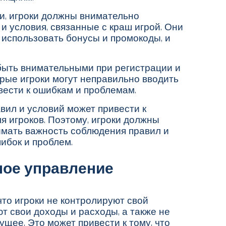
и, игроки должны внимательно
 и условия, связанные с краш игрой. Они
 использовать бонусы и промокоды, и
.
 быть внимательными при регистрации и
рые игроки могут неправильно вводить
вести к ошибкам и проблемам.
вил и условий может привести к
я игроков. Поэтому, игроки должны
мать важность соблюдения правил и
ибок и проблем.
лое управление
что игроки не контролируют свой
ют свои доходы и расходы, а также не
ущее. Это может привести к тому, что