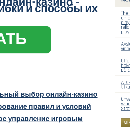
нлайн-казино –
бки и способы их
The 
on b
play
reli
play
РАТЬ
Avsl
vinn
Utfo
bako
på c
A si
titk
льный выбор онлайн-казино
Unve
winn
рование правил и условий
Stra
лое управление игровым
All