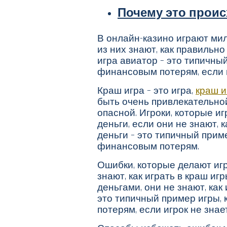
Почему это проис
В онлайн-казино играют мил
из них знают, как правильно
игра авиатор – это типичны
финансовым потерям, если иг
Краш игра – это игра,
краш и
быть очень привлекательной
опасной. Игроки, которые иг
деньги, если они не знают, 
деньги – это типичный прим
финансовым потерям.
Ошибки, которые делают игр
знают, как играть в краш иг
деньгами, они не знают, как
это типичный пример игры,
потерям, если игрок не знает