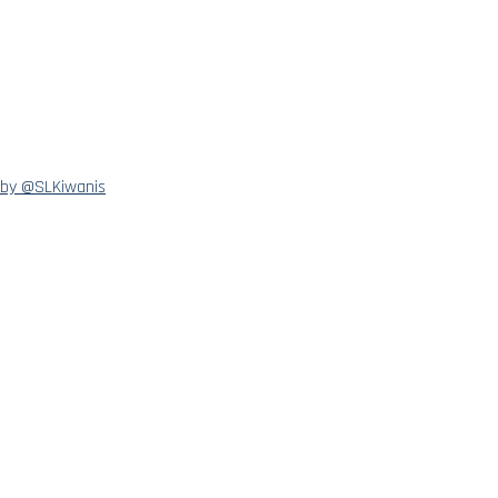
 by @SLKiwanis