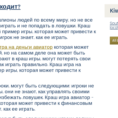
ходит?
Ki
лионы людей по всему миру, но не все
Sout
 играть и не попадать в ловушки. Краш
loca
й пример игры, которая может привести к
рок не знает, как ее играть.
All
гра на деньги авиатор
которая может
, но на самом деле она может быть
рают в краш игры, могут потерять свои
как играть правильно. Краш игра на
ер игры, которая может привести к
оки, могут быть следующими: игроки не
ры, они не знают, как управлять своими
 избежать ловушек. Краш игра авиатор –
 которая может привести к финансовым
, как ее играть.