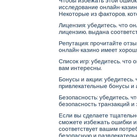
Чтобы избежать этой ошибк
исследование онлайн-казино
Некоторые из факторов, кот
Лицензия: убедитесь, что 
лицензию, выдана соответс
Репутация: прочитайте отзы
онлайн-казино имеет хорош
Список игр: убедитесь, что 
вам интересны.
Бонусы и акции: убедитесь,
привлекательные бонусы и 
Безопасность: убедитесь, ч
безопасность транзакций 
Если вы сделаете тщательн
сможете избежать ошибки и
соответствует вашим потре
безопасную и развлекательн