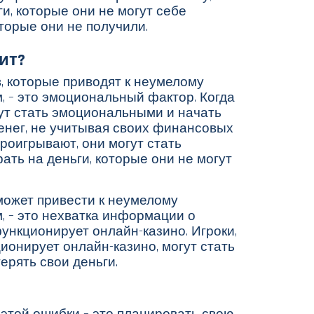
ги, которые они не могут себе
оторые они не получили.
ит?
, которые приводят к неумелому
, – это эмоциональный фактор. Когда
гут стать эмоциональными и начать
енег, не учитывая своих финансовых
проигрывают, они могут стать
ать на деньги, которые они не могут
может привести к неумелому
, – это нехватка информации о
функционирует онлайн-казино. Игроки,
ционирует онлайн-казино, могут стать
ерять свои деньги.