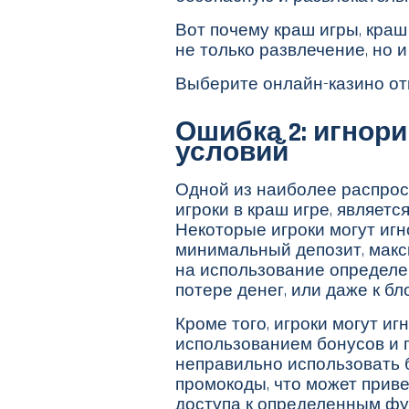
Вот почему краш игры, краш 
не только развлечение, но и
Выберите онлайн-казино отв
Ошибка 2: игнор
условий
Одной из наиболее распрос
игроки в краш игре, являетс
Некоторые игроки могут игн
минимальный депозит, мак
на использование определе
потере денег, или даже к бл
Кроме того, игроки могут и
использованием бонусов и 
неправильно использовать 
промокоды, что может приве
доступа к определенным фу