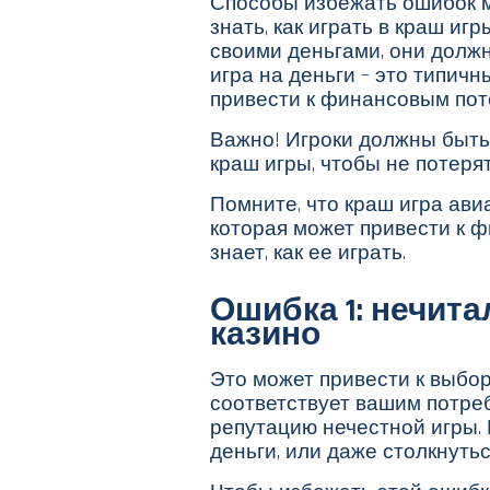
Способы избежать ошибок м
знать, как играть в краш игр
своими деньгами, они должн
игра на деньги – это типич
привести к финансовым потер
Важно! Игроки должны быть 
краш игры, чтобы не потерят
Помните, что краш игра ави
которая может привести к ф
знает, как ее играть.
Ошибка 1: нечит
казино
Это может привести к выбор
соответствует вашим потреб
репутацию нечестной игры. 
деньги, или даже столкнуть