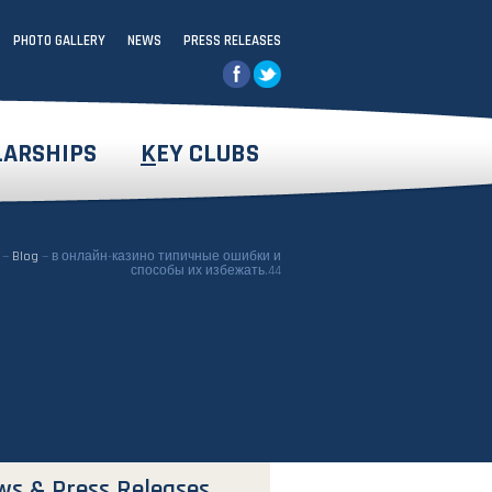
PHOTO GALLERY
NEWS
PRESS RELEASES
LARSHIPS
K
EY CLUBS
—
Blog
— в онлайн-казино типичные ошибки и
способы их избежать.44
ws & Press Releases