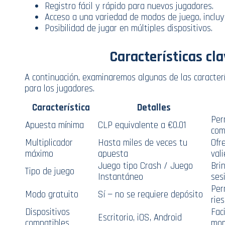
Registro fácil y rápido para nuevos jugadores.
Acceso a una variedad de modos de juego, inclu
Posibilidad de jugar en múltiples dispositivos.
Características cl
A continuación, examinaremos algunas de las caracter
para los jugadores.
Característica
Detalles
Per
Apuesta mínima
CLP equivalente a €0.01
com
Multiplicador
Hasta miles de veces tu
Ofr
máximo
apuesta
vali
Juego tipo Crash / Juego
Bri
Tipo de juego
Instantáneo
ses
Per
Modo gratuito
Sí — no se requiere depósito
ries
Dispositivos
Fac
Escritorio, iOS, Android
compatibles
mom