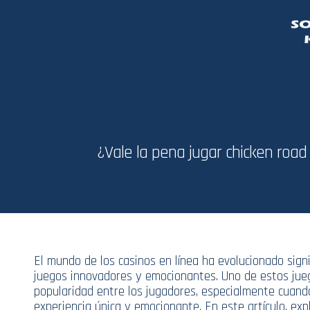
¿Vale la pena jugar chicken roa
El mundo de los casinos en línea ha evolucionado sign
juegos innovadores y emocionantes. Uno de estos jueg
popularidad entre los jugadores, especialmente cuand
experiencia única y emocionante. En este artículo, exp