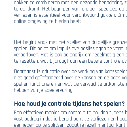
gokken te combineren met een gezonde benadering, zoda
terechtkomt. Het begrijpen van je eigen speelgedrag 
verliezen is essentieel voor verantwoord gokken. Om t
online omgeving te bieden heeft.
Het begint vaak met het stellen van duidelijke grenze
spelen. Dit helpt om impulsieve beslissingen te vermij
veroorloven. Het is ook belangrijk om regelmatig een
te resetten, wat bijdraagt aan een betere controle ov
Daarnaast is educatie over de werking van kansspelen
niet goed geïnformeerd over de kansen en de odds van 
spellen functioneren en wat de verwachte uitkomsten 
hebben van je speelervaring.
Hoe houd je controle tijdens het spelen?
Een effectieve manier om controle te houden tijdens h
vast bedrag in dat je bereid bent te verliezen en houd 
eenheden op te splitsen, zodat je jezelf mentaal kunt