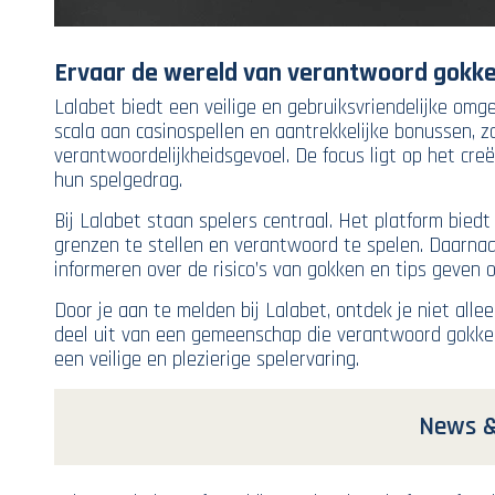
Ervaar de wereld van verantwoord gokken
Lalabet biedt een veilige en gebruiksvriendelijke om
scala aan casinospellen en aantrekkelijke bonussen, z
verantwoordelijkheidsgevoel. De focus ligt op het cr
hun spelgedrag.
Bij Lalabet staan spelers centraal. Het platform biedt
grenzen te stellen en verantwoord te spelen. Daarnaa
informeren over de risico’s van gokken en tips geven
Door je aan te melden bij Lalabet, ontdek je niet al
deel uit van een gemeenschap die verantwoord gokken
een veilige en plezierige spelervaring.
News &