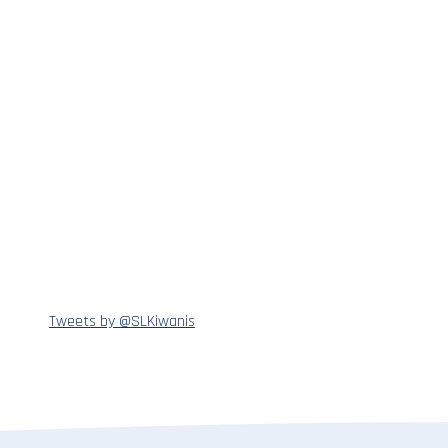
Tweets by @SLKiwanis