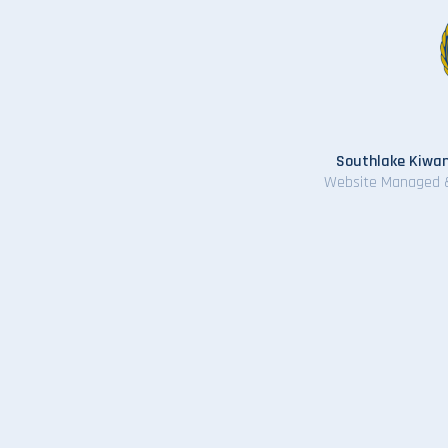
Southlake Kiwan
Website Managed 