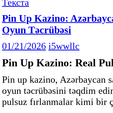
Текста
Pin Up Kazino: Azərbayc
Oyun Təcrübəsi
01/21/2026
i5wwllc
Pin Up Kazino: Real Pu
Pin up kazino, Azərbaycan s
oyun təcrübəsini təqdim edir
pulsuz fırlanmalar kimi bir 