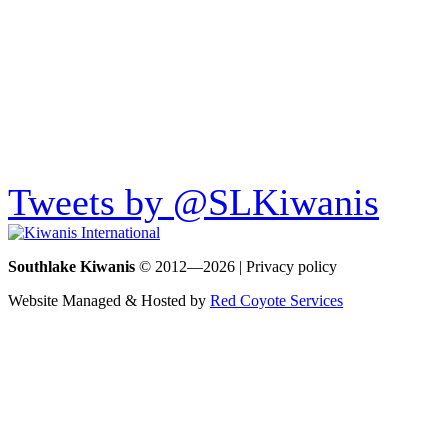
Tweets by @SLKiwanis
Southlake Kiwanis
© 2012—2026 | Privacy policy
Website Managed & Hosted by
Red Coyote Services