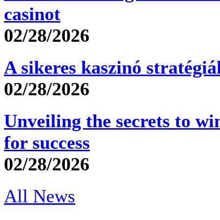
casinot
02/28/2026
A sikeres kaszinó stratégiá
02/28/2026
Unveiling the secrets to wi
for success
02/28/2026
All News