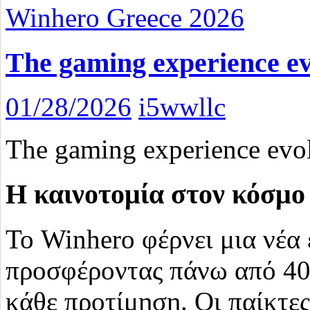
Winhero Greece 2026
The gaming experience e
01/28/2026
i5wwllc
The gaming experience evo
Η καινοτομία στον κόσμο
Το Winhero φέρνει μια νέα 
προσφέροντας πάνω από 40
κάθε προτίμηση. Οι παίκτες