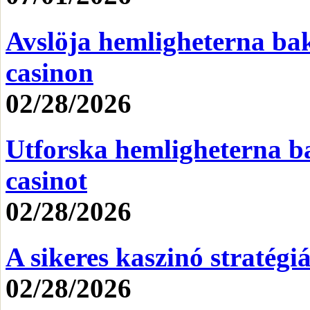
Avslöja hemligheterna bak
casinon
02/28/2026
Utforska hemligheterna b
casinot
02/28/2026
A sikeres kaszinó stratégiá
02/28/2026